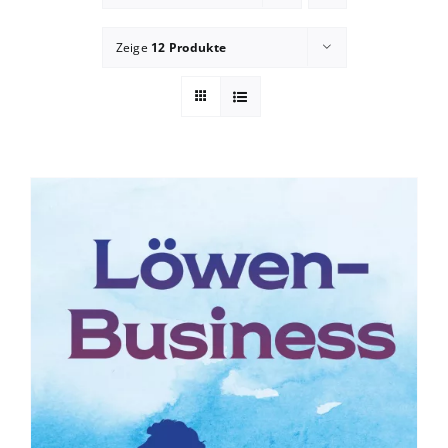
App Genre Kompass – Dein Test
Zeige
12 Produkte
Blog
Kuntur Verlag
Presse