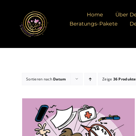
Zum
Inhalt
Home
Über De
springen
Beratungs-Pakete
De
Sortieren nach
Datum
Zeige
36 Produkte