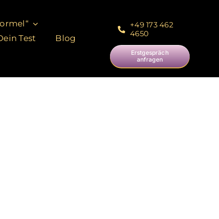
Formel“
+49 173 462
4650
ein Test
Blog
Erstgespräch
anfragen