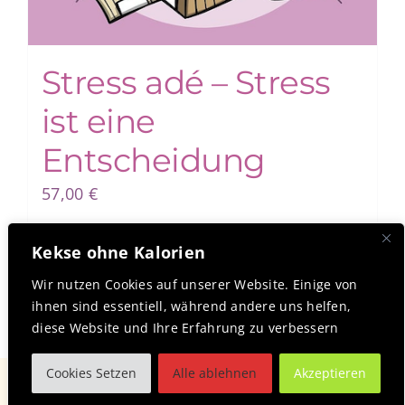
Stress adé – Stress
ist eine
Entscheidung
57,00
€
Kekse ohne Kalorien
Mehr erfahren
Details
Wir nutzen Cookies auf unserer Website. Einige von
ihnen sind essentiell, während andere uns helfen,
diese Website und Ihre Erfahrung zu verbessern
Cookies Setzen
Alle ablehnen
Akzeptieren
Toggle