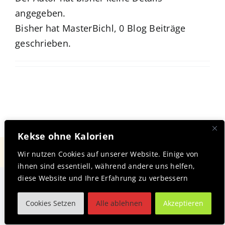
angegeben.
App Genre Kompass – Dein Test
Bisher hat MasterBichl, 0 Blog Beiträge
geschrieben.
Blog
Kuntur Verlag
Presse
Kekse ohne Kalorien
Toggle
Wir nutzen Cookies auf unserer Website. Einige von
Navigation
ihnen sind essentiell, während andere uns helfen,
Datenschutzerklärung
diese Website und Ihre Erfahrung zu verbessern
Cookies Setzen
Alle ablehnen
Akzeptieren
Datenschutzerklärung Social Media