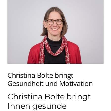
Zeige
grösseres
App Genre Kompass – Dein Test
Bild
Blog
Kuntur Verlag
Presse
Christina Bolte bringt
Gesundheit und Motivation
Christina Bolte bringt
Ihnen gesunde