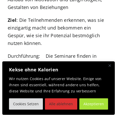
Gestalten von Beziehungen
Ziel
: Die Teilnehmenden erkennen, was sie
einzigartig macht und bekommen ein
Gespür, wie sie ihr Potenzial bestmöglich
nutzen können.
Durchführung: Die Seminare finden in
Präsenz beim Kunden vor Ort oder in
Kekse ohne Kalorien
externen Räumlichkeiten statt.
Wir nutzen Cookies auf unserer Website. Einige von
Aufbau: Interaktive
ihnen sind essentiell, während andere uns helfen,
diese Website und Ihre Erfahrung zu verbessern
Seminargestaltung mit umfassendem
Begleitmaterial & Handout.
Cookies Setzen
Alle ablehnen
Akzeptieren
Die Teilnehmer*innen erhalten Zeit für