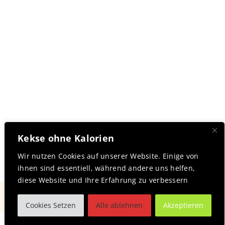
Kekse ohne Kalorien
Wir nutzen Cookies auf unserer Website. Einige von
ihnen sind essentiell, während andere uns helfen,
diese Website und Ihre Erfahrung zu verbessern
Toggle
Cookies Setzen
Alle ablehnen
Akzeptieren
Navigation
Datenschutzerklärung