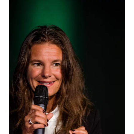
Zeige
grösseres
App Genre Kompass – Dein Test
Bild
Blog
Kuntur Verlag
Presse