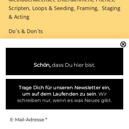
Scripten, Loops & Seeding, Framing, Staging
& Acting
Do´s & Don´ts
Hier geht es zur speziellen
Masterclass in
der Speakademie
für Experten und
Expertinnen, die erfolgreiche Newcomer
Schön,
dass Du hier bist.
Speaker am Markt werden wollen.
Trage Dich für unseren Newsletter ein,
um
auf dem Laufenden zu sein
. Wir
schreiben nur, wenn es was Neues gibt.