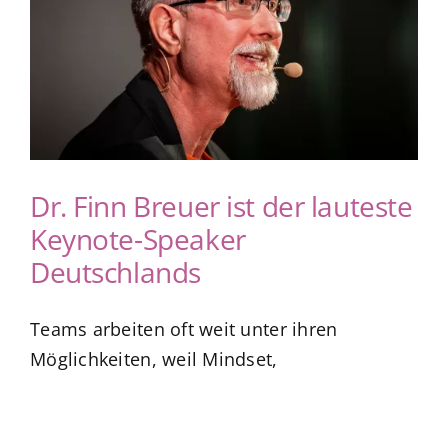
App Genre Kompass – Dein Test
Blog
Kuntur Verlag
Dr. Finn Breuer ist der lauteste
Keynote-Speaker
Presse
Deutschlands
Teams arbeiten oft weit unter ihren
Möglichkeiten, weil Mindset,