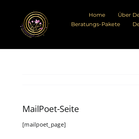
Zum
Inhalt
Home
Über De
springen
Beratungs-Pakete
De
MailPoet-Seite
[mailpoet_page]