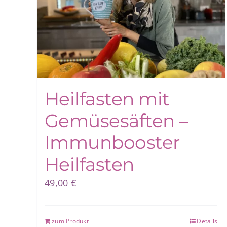
Heilfasten mit
Gemüsesäften –
Immunbooster
Heilfasten
49,00
€
zum Produkt
Details