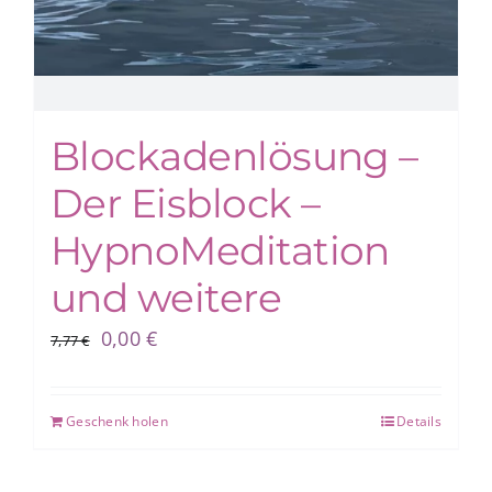
Blockadenlösung –
Der Eisblock –
HypnoMeditation
und weitere
Ursprünglicher
Aktueller
0,00
€
7,77
€
Preis
Preis
war:
ist:
Geschenk holen
Details
7,77 €
0,00 €.