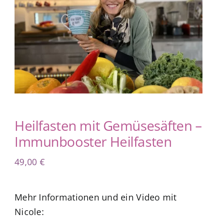
App Genre Kompass – Dein Test
Blog
Kuntur Verlag
Presse
Heilfasten mit Gemüsesäften –
Immunbooster Heilfasten
49,00
€
Mehr Informationen und ein Video mit
Nicole: