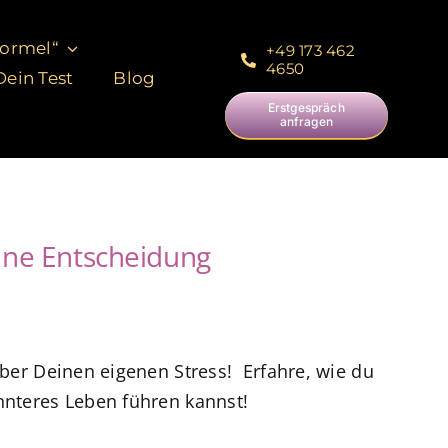
Formel“
+49 173 462
4650
ein Test
Blog
Erstgespräch
anfragen
 eine Entscheidung
über Deinen eigenen Stress! Erfahre, wie du
nnteres Leben führen kannst!