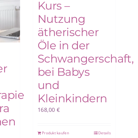
Kurs –
Nutzung
ätherischer
Öle in der
Schwangerschaft,
er
bei Babys
und
apie
Kleinkindern
ra
168,00
€
nen
Produkt kaufen
Details