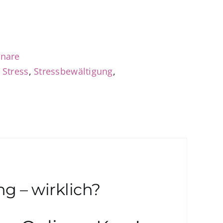
inare
,
Stress
,
Stressbewältigung
,
ng – wirklich?