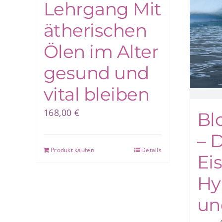
Lehrgang Mit
ätherischen
Ölen im Alter
gesund und
vital bleiben
168,00
€
Bl
– 
Produkt kaufen
Details
Ei
Hy
un