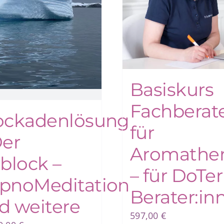
Basiskurs
Fachberat
ockadenlösung
für
Der
Aromather
sblock –
– für DoTer
pnoMeditation
Berater:in
d weitere
597,00
€