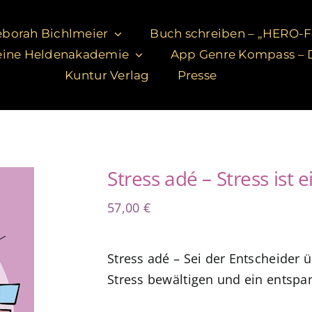
borah Bichlmeier
Buch schreiben – „HERO-
ine Heldenakademie
App Genre Kompass – D
Kuntur Verlag
Presse
Stress adé – Stress ist
57,00
€
Stress adé – Sei der Entscheider 
Stress bewältigen und ein entspa