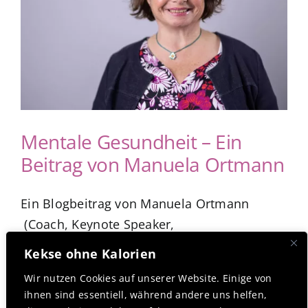
App Genre Kompass – Dein Test
Blog
Kuntur Verlag
Mentale Gesundheit – Ein
Beitrag von Manuela Ortmann
Presse
Ein Blogbeitrag von Manuela Ortmann
(Coach, Keynote Speaker,
Kekse ohne Kalorien
Wir nutzen Cookies auf unserer Website. Einige von
ihnen sind essentiell, während andere uns helfen,